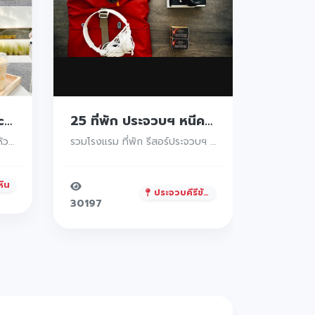
25 ที่พัก ประจวบฯ หนีความวุ่นวายไปพักผ่่อนชิวๆริมทะเล วิวหลักล้าน อาหารอร่อยเต็มสิบไม่หัก น้ำใสกรี๊งง วิวถ่ายรูปเพียงบอกเลยว่าเด็ดต้องห้ามพลาด
ปักหมุดเช็คอินหลวงปู่ทวด วัดห้วยมงคล ไหว้พระทำบุญให้สุขใจกับปฏิมากรรมองค์จำลองหลวงพ่อทวดองค์ใหญ่ที่สุดในโลก
รวมโรงแรม ที่พัก รีสอร์ประจวบฯ คาเฟ่สวยๆสไตล์มินิมอล อัพเดทแล้ว 2026
อิทธิปาฏิหาริย์ของหลวงพ่อทวด (เหยียบน้ำทะเลจืด) ที่พุทธศาสนิกชนในภาคใต้ให้ความ เคารพ เลื่อมใสมาเป็นเวลานาน
์
ประจวบคีรีขันธ์
23285