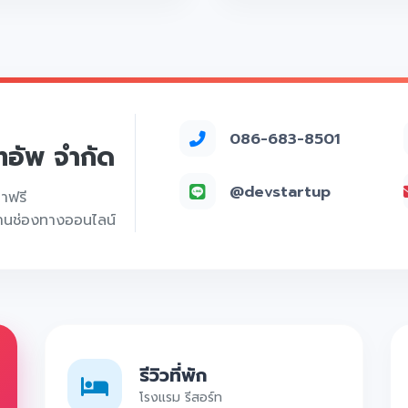
086-683-8501
์ทอัพ จำกัด
@devstartup
คาฟรี
่านช่องทางออนไลน์
รีวิวที่พัก
โรงแรม รีสอร์ท