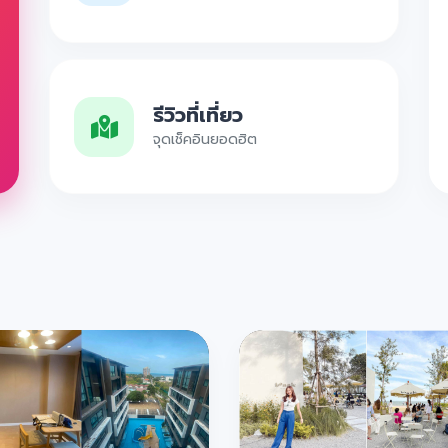
รีวิวที่เที่ยว
จุดเช็คอินยอดฮิต