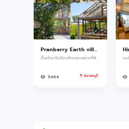
Pranberry Earth villa ปราณบุรี ที่พักประจวบ ที่พักน่ารักมากมีไม่กี่ห้องในประจวบคีรีขันธ์ บรรยากาศดีแถมมีคาเฟ่ให้นั่งชิลอีกด้วยน้า
Hinnam hotel ที่พักหัวหิน ใครกำลังหาที่พักหัวหินจังหวัดประจวบคีรีขันธ์อยู่ใจกลางเมืองราคาหลักร้อยและบริการน่าประทับใจมว๊ากก เดินทางสะดวกสบายซึ่งอยู่ติดถนนใหญ่
ตื่นเช้ามาไม่ต้องคิดเยอะเพราะที่พักมีบริการอาหารเช้า นั่งจิบกาแฟดีๆ ที่คาเฟ่ที่ตั้งอยู่ในที่พักนี้คือดีย์
จะเดินทางไปช้อปปิ้งเมื่อไหร่ก็สะดวก และยังมีสระว่ายน้ำกว้างขวางมาก บรรยากาศดีย์พร้อมอาหารเช้าอร่อยๆเมนูหลากหลาย
ปราณบุรี
หัวหิน
6891