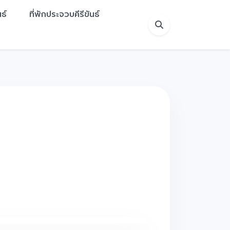
ธ์
ที่พักประจวบคีรีขันธ์