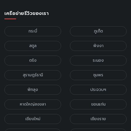
เครือข่ายรีวิวของเรา
กระบี่
ภูเก็ต
สตูล
พังงา
ตรัง
ระนอง
สุราษฎร์ธานี
ชุมพร
พัทลุง
ประจวบฯ
หาดใหญ่สงขลา
ขอนแก่น
เชียงใหม่
เชียงราย