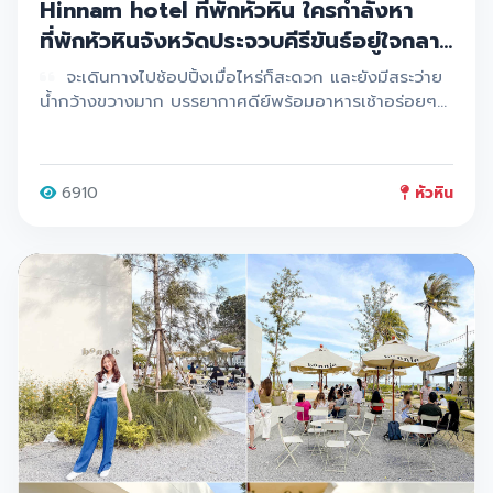
Hinnam hotel ที่พักหัวหิน ใครกำลังหา
ที่พักหัวหินจังหวัดประจวบคีรีขันธ์อยู่ใจกลาง
เมืองราคาหลักร้อยและบริการน่าประทับใจ
จะเดินทางไปช้อปปิ้งเมื่อไหร่ก็สะดวก และยังมีสระว่าย
มว๊ากก เดินทางสะดวกสบายซึ่งอยู่ติดถนน
น้ำกว้างขวางมาก บรรยากาศดีย์พร้อมอาหารเช้าอร่อยๆ
เมนูหลากหลาย
ใหญ่
6910
หัวหิน