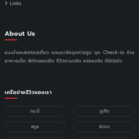
Links
About Us
แนะนำแหล่งท่องเที่ยว แลนมาร์คจุดถ่ายรูป จุด Check-in ร้าน
อาหารเด็ด พิกัดยอดฮิต รีวิวตามจริง อร่อยจริง ดีย์ต่อใจ
เครือข่ายรีวิวของเรา
กระบี่
ภูเก็ต
สตูล
พังงา