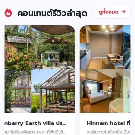
คอนเทนต์รีวิวล่าสุด
ดูทั้งหมด
Pranberry Earth villa ปราณบุรี ที่พักประจวบ ที่พักน่ารักมากมีไม่กี่ห้องในประจวบคีรีขันธ์ บรรยากาศดีแถมมีคาเฟ่ให้นั่งชิลอีกด้วยน้า
ตื่นเช้ามาไม่ต้องคิดเยอะเพราะที่พักมีบริการอาหารเช้า นั่งจิบกาแฟดีๆ ที่คาเฟ่ที่ตั้งอยู่ในที่พักนี้คือดีย์