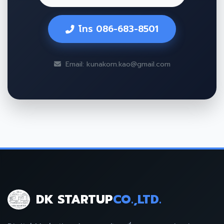
โทร 086-683-8501
Email: kunakorn.kao@gmail.com
DK STARTUP
CO.,LTD.