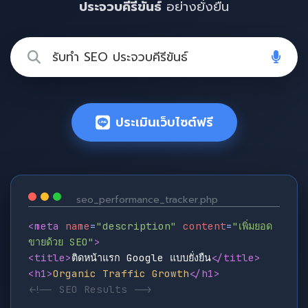
ประจวบคีรีขันธ์
อย่างยั่งยืน
ประเมินเว็บไซต์ฟรี
seo_performance_tracker.php
<meta
name
=
"description"
content
=
"เพิ่มยอด
ขายด้วย SEO"
>
<title>
ติดหน้าแรก Google แบบยั่งยืน
</title>
<h1>
Organic Traffic Growth
</h1>
<!-- SEO Results -->