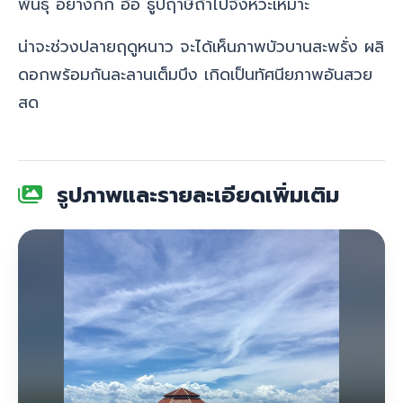
พันธุ์ อย่าง
กก อ้อ ธูปฤาษี
ถ้าไปจังหวะเหมาะ
น่าจะช่วงปลายฤดูหนาว จะได้เห็นภาพบัวบานสะพรั่ง ผลิ
ดอกพร้อมกันละลานเต็มบึง เกิดเป็นทัศนียภาพอันสวย
สด
รูปภาพและรายละเอียดเพิ่มเติม