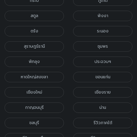
กระบี่
ภูเก็ต
สตูล
พังงา
ตรัง
ระนอง
สุราษฎร์ธานี
ชุมพร
พัทลุง
ประจวบฯ
หาดใหญ่สงขลา
ขอนแก่น
เชียงใหม่
เชียงราย
กาญจนบุรี
น่าน
ชลบุรี
รีวิวภาคใต้