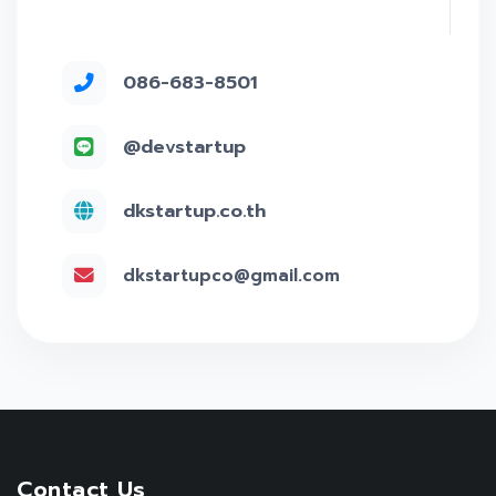
086-683-8501
@devstartup
dkstartup.co.th
dkstartupco@gmail.com
Contact Us