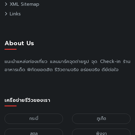
XML Sitemap
Links
About Us
แนะนำแหล่งท่องเที่ยว แลนมาร์คจุดถ่ายรูป จุด Check-in ร้าน
อาหารเด็ด พิกัดยอดฮิต รีวิวตามจริง อร่อยจริง ดีย์ต่อใจ
เครือข่ายรีวิวของเรา
กระบี่
ภูเก็ต
สตูล
พังงา